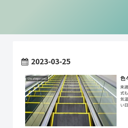
2023-03-25
色
Uncategorized
来
式
気
い日