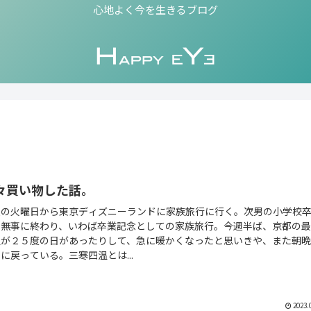
心地よく今を生きるブログ
々買い物した話。
週の火曜日から東京ディズニーランドに家族旅行に行く。次男の小学校
も無事に終わり、いわば卒業記念としての家族旅行。今週半ば、京都の
温が２５度の日があったりして、急に暖かくなったと思いきや、また朝
に戻っている。三寒四温とは...
2023.