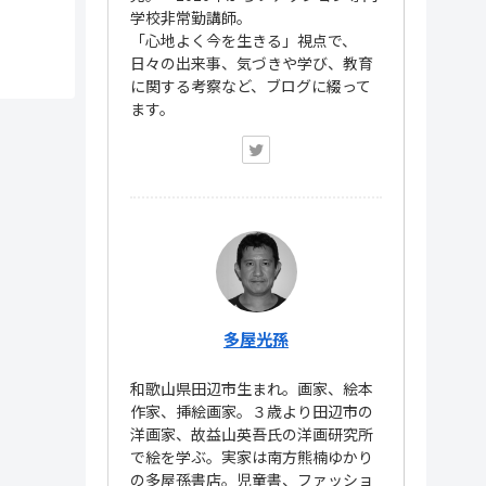
学校非常勤講師。
「心地よく今を生きる」視点で、
日々の出来事、気づきや学び、教育
に関する考察など、ブログに綴って
ます。
多屋光孫
和歌山県田辺市生まれ。画家、絵本
作家、挿絵画家。３歳より田辺市の
洋画家、故益山英吾氏の洋画研究所
で絵を学ぶ。実家は南方熊楠ゆかり
の多屋孫書店。児童書、ファッショ