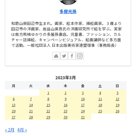
多屋光孫
和歌山県田辺市生まれ。画家、絵本作家、挿絵画家。３歳より
田辺市の洋画家、故益山英吾氏の洋画研究所で絵を学ぶ。実家
は南方熊楠ゆかりの多屋孫書店。児童書、ファッション、カル
チャー誌挿絵、キャンペーンビジュアル、絵画講師など多方面
で活動。一般社団法人 日本出版美術家連盟理事（事務局長）
2023年3月
月
火
水
木
金
土
日
1
2
3
4
5
6
7
8
9
10
11
12
13
14
15
16
17
18
19
20
21
22
23
24
25
26
27
28
29
30
31
« 2月
4月 »