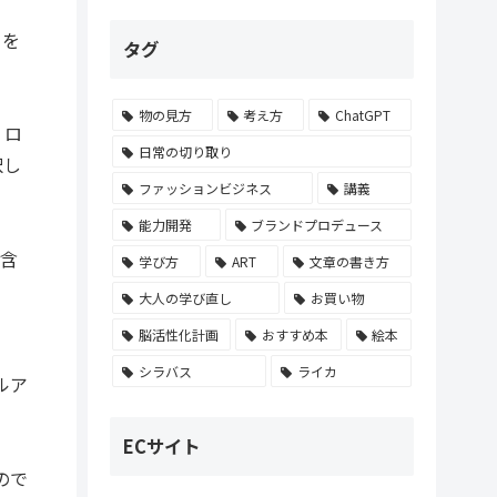
 を
タグ
物の見方
考え方
ChatGPT
。ロ
日常の切り取り
択し
ファッションビジネス
講義
能力開発
ブランドプロデュース
を含
学び方
ART
文章の書き方
大人の学び直し
お買い物
脳活性化計画
おすすめ本
絵本
シラバス
ライカ
ルア
ECサイト
ので