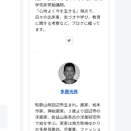
学校非常勤講師。
「心地よく今を生きる」視点で、
日々の出来事、気づきや学び、教育
に関する考察など、ブログに綴って
ます。
多屋光孫
和歌山県田辺市生まれ。画家、絵本
作家、挿絵画家。３歳より田辺市の
洋画家、故益山英吾氏の洋画研究所
で絵を学ぶ。実家は南方熊楠ゆかり
の多屋孫書店。児童書、ファッショ