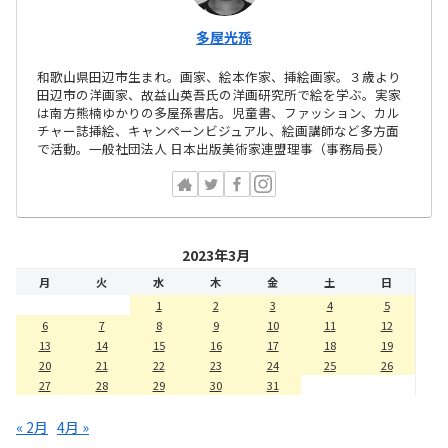
多屋光孫
和歌山県田辺市生まれ。画家、絵本作家、挿絵画家。３歳より
田辺市の洋画家、故益山英吾氏の洋画研究所で絵を学ぶ。実家
は南方熊楠ゆかりの多屋孫書店。児童書、ファッション、カル
チャー誌挿絵、キャンペーンビジュアル、絵画講師など多方面
で活動。一般社団法人 日本出版美術家連盟理事（事務局長）
2023年3月
月
火
水
木
金
土
日
1
2
3
4
5
6
7
8
9
10
11
12
13
14
15
16
17
18
19
20
21
22
23
24
25
26
27
28
29
30
31
« 2月
4月 »