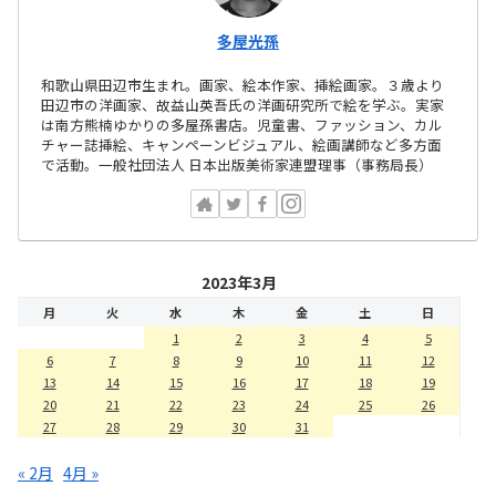
多屋光孫
和歌山県田辺市生まれ。画家、絵本作家、挿絵画家。３歳より
田辺市の洋画家、故益山英吾氏の洋画研究所で絵を学ぶ。実家
は南方熊楠ゆかりの多屋孫書店。児童書、ファッション、カル
チャー誌挿絵、キャンペーンビジュアル、絵画講師など多方面
で活動。一般社団法人 日本出版美術家連盟理事（事務局長）
2023年3月
月
火
水
木
金
土
日
1
2
3
4
5
6
7
8
9
10
11
12
13
14
15
16
17
18
19
20
21
22
23
24
25
26
27
28
29
30
31
« 2月
4月 »