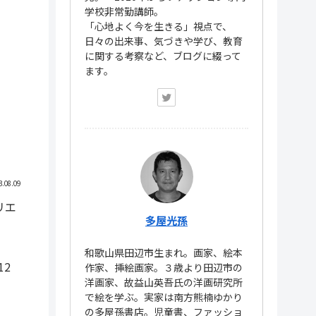
学校非常勤講師。
「心地よく今を生きる」視点で、
日々の出来事、気づきや学び、教育
に関する考察など、ブログに綴って
ます。
3.08.09
リエ
多屋光孫
和歌山県田辺市生まれ。画家、絵本
12
作家、挿絵画家。３歳より田辺市の
洋画家、故益山英吾氏の洋画研究所
で絵を学ぶ。実家は南方熊楠ゆかり
の多屋孫書店。児童書、ファッショ