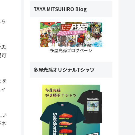
TAYA MITSUHIRO Blog
れら
を思
多屋光孫ブログページ
現可
多屋光孫オリジナルTシャツ
とを
。イ
しい
ジネ