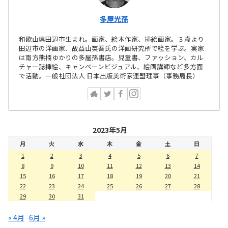
多屋光孫
和歌山県田辺市生まれ。画家、絵本作家、挿絵画家。３歳より
田辺市の洋画家、故益山英吾氏の洋画研究所で絵を学ぶ。実家
は南方熊楠ゆかりの多屋孫書店。児童書、ファッション、カル
チャー誌挿絵、キャンペーンビジュアル、絵画講師など多方面
で活動。一般社団法人 日本出版美術家連盟理事（事務局長）
2023年5月
月
火
水
木
金
土
日
1
2
3
4
5
6
7
8
9
10
11
12
13
14
15
16
17
18
19
20
21
22
23
24
25
26
27
28
29
30
31
« 4月
6月 »