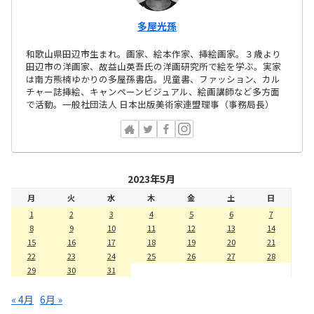
多屋光孫
和歌山県田辺市生まれ。画家、絵本作家、挿絵画家。３歳より
田辺市の洋画家、故益山英吾氏の洋画研究所で絵を学ぶ。実家
は南方熊楠ゆかりの多屋孫書店。児童書、ファッション、カル
チャー誌挿絵、キャンペーンビジュアル、絵画講師など多方面
で活動。一般社団法人 日本出版美術家連盟理事（事務局長）
2023年5月
月
火
水
木
金
土
日
1
2
3
4
5
6
7
8
9
10
11
12
13
14
15
16
17
18
19
20
21
22
23
24
25
26
27
28
29
30
31
« 4月
6月 »