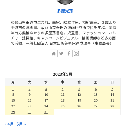
多屋光孫
和歌山県田辺市生まれ。画家、絵本作家、挿絵画家。３歳より
田辺市の洋画家、故益山英吾氏の洋画研究所で絵を学ぶ。実家
は南方熊楠ゆかりの多屋孫書店。児童書、ファッション、カル
チャー誌挿絵、キャンペーンビジュアル、絵画講師など多方面
で活動。一般社団法人 日本出版美術家連盟理事（事務局長）
2023年5月
月
火
水
木
金
土
日
1
2
3
4
5
6
7
8
9
10
11
12
13
14
15
16
17
18
19
20
21
22
23
24
25
26
27
28
29
30
31
« 4月
6月 »