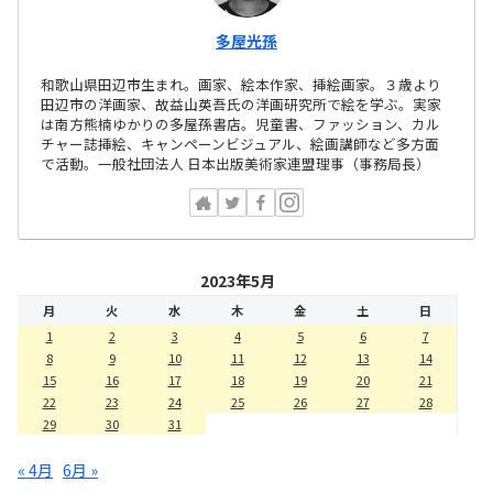
多屋光孫
和歌山県田辺市生まれ。画家、絵本作家、挿絵画家。３歳より
田辺市の洋画家、故益山英吾氏の洋画研究所で絵を学ぶ。実家
は南方熊楠ゆかりの多屋孫書店。児童書、ファッション、カル
チャー誌挿絵、キャンペーンビジュアル、絵画講師など多方面
で活動。一般社団法人 日本出版美術家連盟理事（事務局長）
2023年5月
月
火
水
木
金
土
日
1
2
3
4
5
6
7
8
9
10
11
12
13
14
15
16
17
18
19
20
21
22
23
24
25
26
27
28
29
30
31
« 4月
6月 »