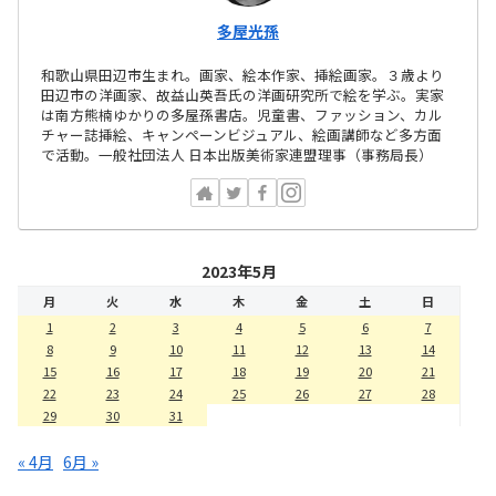
多屋光孫
和歌山県田辺市生まれ。画家、絵本作家、挿絵画家。３歳より
田辺市の洋画家、故益山英吾氏の洋画研究所で絵を学ぶ。実家
は南方熊楠ゆかりの多屋孫書店。児童書、ファッション、カル
チャー誌挿絵、キャンペーンビジュアル、絵画講師など多方面
で活動。一般社団法人 日本出版美術家連盟理事（事務局長）
2023年5月
月
火
水
木
金
土
日
1
2
3
4
5
6
7
8
9
10
11
12
13
14
15
16
17
18
19
20
21
22
23
24
25
26
27
28
29
30
31
« 4月
6月 »