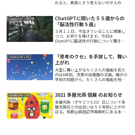
れると、素直にそう思えないのが人の気
持ち。 学生時代から色々な自己啓発書
を読み漁った覚えがあるが、どの本に
も、感謝することの大切さが書かれてあ
ChatGPTに聞いた５５歳からの
CHANGE MY LIFE
っ...
「脳活性行動５選」
３月１１日、今生きていることに感謝し
つつ、お祈りを捧げます。今日は
ChatGPTに脳活性の行動について聞きま
した。「脳を活性化するには、どのよう
な行動をすれば良いか優先順位をつけて
５つ教えてください」１、運動すること
「思考のクセ」を手放して、舞い
CHANGE MY LIFE
運動は脳にとってとても重...
上がれ
大空に舞い上がるたくさんの風船を見た
のは6年前。次男の幼稚園の式典。隣の小
学校の校庭から、たくさんの風船を飛ば
した。快晴の青い空に彩どりの風船が、
ぐんぐんと勢いよく舞い上がって、小さ
くなっていく。空を見上げて、すぐさま
2021 多屋光孫 個展 のお知らせ
CHANGE MY LIFE
何枚も写真に収める。そ...
多屋光孫（タヤミツヒロ）氏について多
屋光孫氏との出会いは５０年前にさかの
ぼる。和歌山県田辺市南新町にある本屋
さん「多屋孫書店」のご子息であるミツ
ヒロ氏が３歳、同じ商店街の斜め前に引
っ越してきた紳士服屋の息子が私で２
歳、引っ越しの挨拶で母親と...