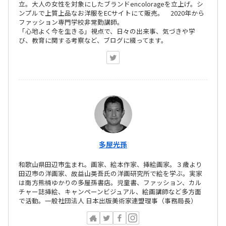
立。大人の女性を対象にしたブランドencolorageを立上げ。シ
ンプルで上質上品なお洋服をECサイトにて販売。 2020年から
ファッション専門学校非常勤講師。
「心地よく今を生きる」視点で、日々の出来事、気づきや学
び、教育に関する考察など、ブログに綴ってます。
多屋光孫
和歌山県田辺市生まれ。画家、絵本作家、挿絵画家。３歳より
田辺市の洋画家、故益山英吾氏の洋画研究所で絵を学ぶ。実家
は南方熊楠ゆかりの多屋孫書店。児童書、ファッション、カル
チャー誌挿絵、キャンペーンビジュアル、絵画講師など多方面
で活動。一般社団法人 日本出版美術家連盟理事（事務局長）