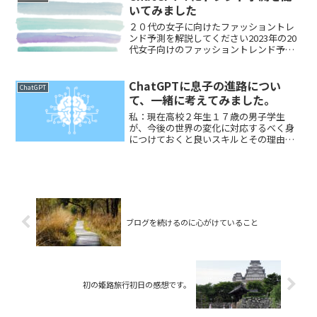
さい以下は、19...
いてみました
２０代の女子に向けたファッショントレ
ンド予測を解説してください2023年の20
代女子向けのファッショントレンド予測
は以下の通りです。ただし、トレンドは
地域や個々のスタイルによって異なるた
め、これらの予測を参考にしながら、自
ChatGPTに息子の進路につい
ChatGPT
分のスタイルや好み...
て、一緒に考えてみました。
私：現在高校２年生１７歳の男子学生
が、今後の世界の変化に対応するべく身
につけておくと良いスキルとその理由を
表にしてください。できれば１０個お願
いします。以下に、高校２年生の男子学
生が今後の世界の変化に対応するために
身につけておくべきスキルと...
ブログを続けるのに心がけていること
初の姫路旅行初日の感想です。