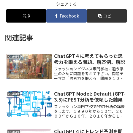
シェアする
X
Facebook
コピー
関連記事
ChatGPT４に考えてもらった思
ChatGPT
考力を鍛える問題、解答例、解説
ファッションビジネス専門学校に通う学
生のために問題を考えて下さい。問題テ
ーマは「思考力を鍛える」問題を１０個
作成して、解答例と解説をお願いしま
す。ChatGPT４：もちろんです。以下、
思考力を鍛えることに特化した問題をい
ChatGPT Model: Default (GPT-
ChatGPT
くつか考えてみます。...
3.5)にPEST分析を依頼した結果
ファッション専門学校でPEST分析の講義
をします。１９９０年から１０年、２０
００年から１０年、２０１０年から１０
年の合計３０年間の日本におけるPEST分
析を表にまとめて、その１０年間はいわ
ば何の時代だと言えるかをまとめてくだ
ChatGPT４にトレンド予測を聞
ChatGPT