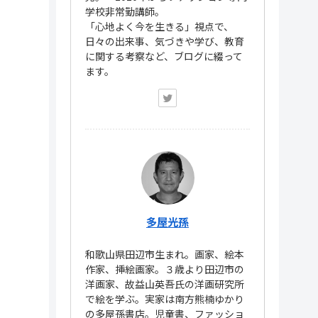
学校非常勤講師。
「心地よく今を生きる」視点で、
日々の出来事、気づきや学び、教育
に関する考察など、ブログに綴って
ます。
多屋光孫
和歌山県田辺市生まれ。画家、絵本
作家、挿絵画家。３歳より田辺市の
洋画家、故益山英吾氏の洋画研究所
で絵を学ぶ。実家は南方熊楠ゆかり
の多屋孫書店。児童書、ファッショ