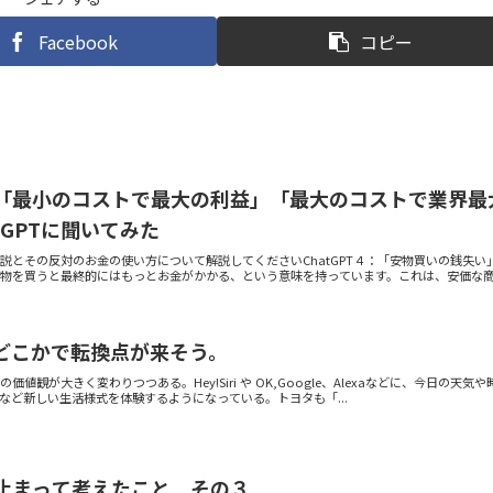
Facebook
コピー
「最小のコストで最大の利益」「最大のコストで業界最
tGPTに聞いてみた
説とその反対のお金の使い方について解説してくださいChatGPT４：「安物買いの銭失い
物を買うと最終的にはもっとお金がかかる、という意味を持っています。これは、安価な商.
どこかで転換点が来そう。
中の価値観が大きく変わりつつある。Hey!Siri や OK,Google、Alexaなどに、今日の天気や
など新しい生活様式を体験するようになっている。トヨタも「...
止まって考えたこと その３