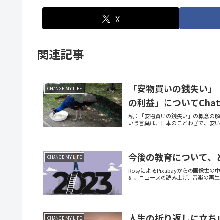
X
関連記事
「安物買いの銭失い」
CHANGE MY LIFE
の利益」についてCha
私：「安物買いの銭失い」の概念の解
いう言葉は、日本のことわざで、安い
今後の教育について、
CHANGE MY LIFE
RosyによるPixabayからの画像世の
刻、ニュースの読み上げ、音楽の再生
人生の折り返しに立ち
CHANGE MY LIFE