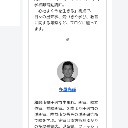
学校非常勤講師。
「心地よく今を生きる」視点で、
日々の出来事、気づきや学び、教育
に関する考察など、ブログに綴って
ます。
多屋光孫
和歌山県田辺市生まれ。画家、絵本
作家、挿絵画家。３歳より田辺市の
洋画家、故益山英吾氏の洋画研究所
で絵を学ぶ。実家は南方熊楠ゆかり
の多屋孫書店。児童書、ファッショ