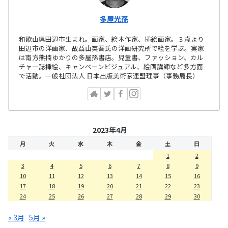
多屋光孫
和歌山県田辺市生まれ。画家、絵本作家、挿絵画家。３歳より
田辺市の洋画家、故益山英吾氏の洋画研究所で絵を学ぶ。実家
は南方熊楠ゆかりの多屋孫書店。児童書、ファッション、カル
チャー誌挿絵、キャンペーンビジュアル、絵画講師など多方面
で活動。一般社団法人 日本出版美術家連盟理事（事務局長）
2023年4月
月
火
水
木
金
土
日
1
2
3
4
5
6
7
8
9
10
11
12
13
14
15
16
17
18
19
20
21
22
23
24
25
26
27
28
29
30
« 3月
5月 »