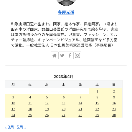
多屋光孫
和歌山県田辺市生まれ。画家、絵本作家、挿絵画家。３歳より
田辺市の洋画家、故益山英吾氏の洋画研究所で絵を学ぶ。実家
は南方熊楠ゆかりの多屋孫書店。児童書、ファッション、カル
チャー誌挿絵、キャンペーンビジュアル、絵画講師など多方面
で活動。一般社団法人 日本出版美術家連盟理事（事務局長）
2023年4月
月
火
水
木
金
土
日
1
2
3
4
5
6
7
8
9
10
11
12
13
14
15
16
17
18
19
20
21
22
23
24
25
26
27
28
29
30
« 3月
5月 »