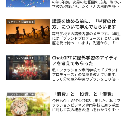
のは6年前。次男の幼稚園の式典。隣の小
学校の校庭から、たくさんの風船を飛ば
した。快晴の青い空に彩どりの風船が、
ぐんぐんと勢いよく舞い上がって、小さ
くなっていく。空を見上げて、すぐさま
講義を始める前に、「学習の仕
ファッション講義メモ
何枚も写真に収める。そ...
方」について学んでもらいます
専門学校での講義内容のメモです。2年生
には「ブランドプロデュース」という講
座を受け持っています。先週から、「卒
業記念２泊３日１０万円プラン」という
自身へのプレゼント企画を立ててもらっ
ています。今年はことのプランの冊子を
ChatGPTに屋外学習のアイディ
ファッション講義メモ
作って、発表して卒業で...
アを考えてもらった
私：ファッション専門学校で「ブランド
プロデュース」の講座を教えています。
１５０分の屋外学習のプランを１０個考
えてください。Tempracher=２
ChatGPT4：もちろんです、以下の10のア
クティビティを提案いたします。これら
「消費」と「投資」と「浪費」
ファッション講義メモ
は、学生たち...
今日もChatGPT4と対話しました。私：フ
ァッションビジネス専門学校に通う学生
に対して次の概念の違いをわかりやすく
説明してください。「消費」「投資」
「浪費」それぞれユニークな具体例も考
えてください。ChatGPT「消費」、「投
資」、そして...