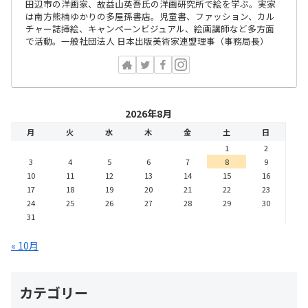
田辺市の洋画家、故益山英吾氏の洋画研究所で絵を学ぶ。実家
は南方熊楠ゆかりの多屋孫書店。児童書、ファッション、カル
チャー誌挿絵、キャンペーンビジュアル、絵画講師など多方面
で活動。一般社団法人 日本出版美術家連盟理事（事務局長）
2026年8月
月
火
水
木
金
土
日
1
2
3
4
5
6
7
8
9
10
11
12
13
14
15
16
17
18
19
20
21
22
23
24
25
26
27
28
29
30
31
« 10月
カテゴリー