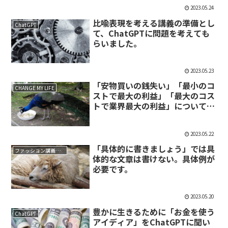
2023.05.24
比喩表現を考える講義の準備とし
ChatGPT
て、ChatGPTに問題を考えても
らいました。
2023.05.23
「安物買いの銭失い」「最小のコ
CHANGE MY LIFE
ストで最大の利益」「最大のコス
トで業界最大の利益」について
ChatGPTに聞いてみた
2023.05.22
「具体的に書きましょう」では具
ファッション講義メモ
体的な文章は書けない。具体例が
必要です。
2023.05.20
豊かに生きるために「お金を使う
ChatGPT
アイディア」をChatGPTに聞い