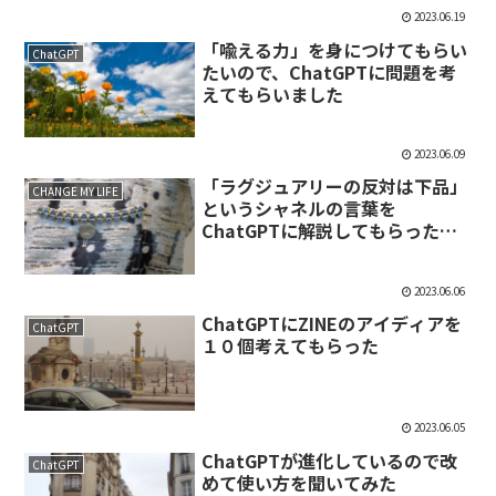
2023.06.19
「喩える力」を身につけてもらい
ChatGPT
たいので、ChatGPTに問題を考
えてもらいました
2023.06.09
「ラグジュアリーの反対は下品」
CHANGE MY LIFE
というシャネルの言葉を
ChatGPTに解説してもらった結
果
2023.06.06
ChatGPTにZINEのアイディアを
ChatGPT
１０個考えてもらった
2023.06.05
ChatGPTが進化しているので改
ChatGPT
めて使い方を聞いてみた