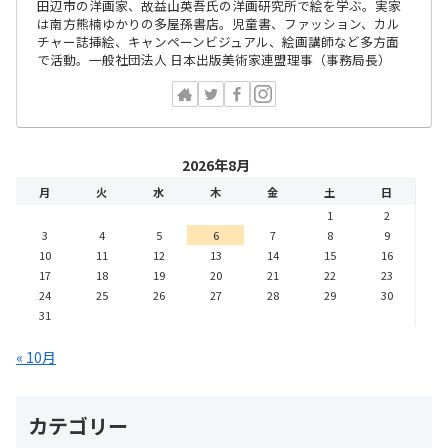
田辺市の洋画家、故益山英吾氏の洋画研究所で絵を学ぶ。実家
は南方熊楠ゆかりの多屋孫書店。児童書、ファッション、カル
チャー誌挿絵、キャンペーンビジュアル、絵画講師など多方面
で活動。一般社団法人 日本出版美術家連盟理事（事務局長）
2026年8月
月
火
水
木
金
土
日
1
2
3
4
5
6
7
8
9
10
11
12
13
14
15
16
17
18
19
20
21
22
23
24
25
26
27
28
29
30
31
« 10月
カテゴリー