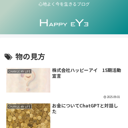
心地よく今を生きるブログ
物の見方
株式会社ハッピーアイ 15期活動
CHANGE MY LIFE
宣言
2025.09.01
お金についてChatGPTと対話し
CHANGE MY LIFE
た