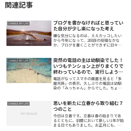
関連記事
ブログを書かなければと思ってい
CHANGE MY LIFE
た自分が少し楽になった考え
嫌な気分になるのは、ええカッコしたい
から今年になって、2回目の投稿なかな
か、ブログを書くことができずに日々が
過ぎるそうすると、自分に対して、少し
嫌な気分になってくる「ああ、今日も書
けなかったなあ」という言葉が頭にチラ
突然の電話の主は幼馴染でした！
CHANGE MY LIFE
ツキながらも、今日は忙し...
いつもテンション上がりまくりで
終わっているので、実行しようっ
てなりました！
電話がなってスマホの画面を見ると「多
屋光孫」の表示。久しぶりの電話は幼馴
染の「みっちゃん」からでした。ちょう
ど、来月上旬に東京に行く予定をしてい
たのでびっくりしました。まずは、お互
いの近況を報告。やはり、時間をとって
思いを新たに立春から取り組む７
CHANGE MY LIFE
次なる打ち手について話し...
つのこと
今日は立春です。立春は春の始まりであ
るとともに、旧暦において新しい1年が始
まる日でもありました。お正月にも、今
年の目標を立てましたが、１ヶ月たった