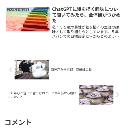
今日、あらためて、新しい年に取り組む
ことを書き記します。お正月に立てた目
ChatGPTに絵を描く趣味につい
CHANGE MY LIFE
標の進捗を振り返ること...
て聞いてみたら、全体観がつかめ
た
私：５５歳の男性が絵を描くの生涯の趣
味として取り組もうとしています。５年
スパンでの目標設定と何からどのように
取り組めば良いかを教えてください素晴
らしい趣味の選択ですね！絵を描くこと
は、創造力を刺激し、ストレスを解消す
るために非常に有益です。...
新神戸から京都 新幹線の巻
１０年ひと昔って言うけれど、２０年前から続け
ていたこと
コメント