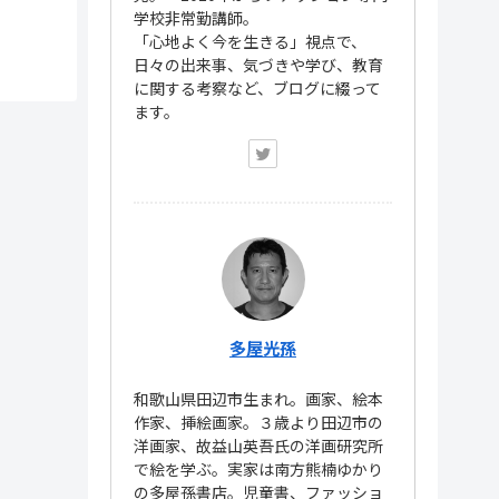
学校非常勤講師。
「心地よく今を生きる」視点で、
日々の出来事、気づきや学び、教育
に関する考察など、ブログに綴って
ます。
多屋光孫
和歌山県田辺市生まれ。画家、絵本
作家、挿絵画家。３歳より田辺市の
洋画家、故益山英吾氏の洋画研究所
で絵を学ぶ。実家は南方熊楠ゆかり
の多屋孫書店。児童書、ファッショ