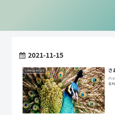
2021-11-15
さ
CHANGE MY LIFE
ハ
るHA