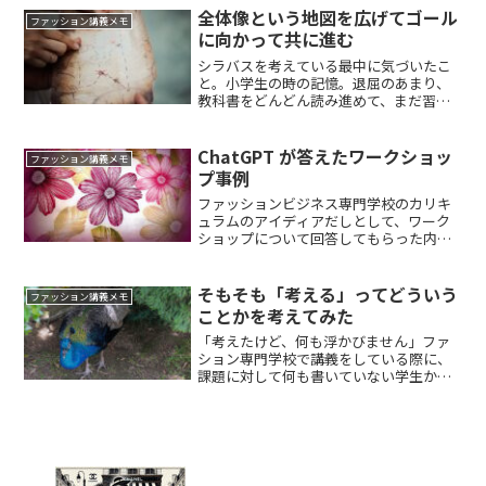
とは「ありがたい」 これを書いた後に
全体像という地図を広げてゴール
ファッション講義メモ
考えたことを記述しま...
に向かって共に進む
シラバスを考えている最中に気づいたこ
と。小学生の時の記憶。退屈のあまり、
教科書をどんどん読み進めて、まだ習っ
ていないページを開けていて怒られた。
「あなただけですよ、そのページを開け
ているのは」今思えば、「みんなと同じ
ChatGPT が答えたワークショッ
ファッション講義メモ
ことをしなければならない...
プ事例
ファッションビジネス専門学校のカリキ
ュラムのアイディアだしとして、ワーク
ショップについて回答してもらった内容
をメモとして残します。ワークショップ
事例１「ファッションクリエイターを目
指す学生に向けたワークショップを考え
そもそも「考える」ってどういう
ファッション講義メモ
てください」の回答です。...
ことかを考えてみた
「考えたけど、何も浮かびません」ファ
ション専門学校で講義をしている際に、
課題に対して何も書いていない学生から
聞く言葉です。今までは、そこで、「自
分の頭で考えたことを、なんでもいいか
らノートに書いてみてください」と発言
していました。そもそも、...