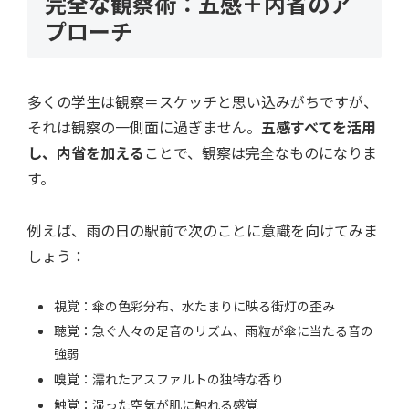
完全な観察術：五感＋内省のア
プローチ
多くの学生は観察＝スケッチと思い込みがちですが、
それは観察の一側面に過ぎません。
五感すべてを活用
し、内省を加える
ことで、観察は完全なものになりま
す。
例えば、雨の日の駅前で次のことに意識を向けてみま
しょう：
視覚：傘の色彩分布、水たまりに映る街灯の歪み
聴覚：急ぐ人々の足音のリズム、雨粒が傘に当たる音の
強弱
嗅覚：濡れたアスファルトの独特な香り
触覚：湿った空気が肌に触れる感覚