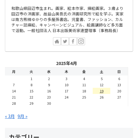
和歌山県田辺市生まれ。画家、絵本作家、挿絵画家。３歳より
田辺市の洋画家、故益山英吾氏の洋画研究所で絵を学ぶ。実家
は南方熊楠ゆかりの多屋孫書店。児童書、ファッション、カル
チャー誌挿絵、キャンペーンビジュアル、絵画講師など多方面
で活動。一般社団法人 日本出版美術家連盟理事（事務局長）
2025年4月
月
火
水
木
金
土
日
1
2
3
4
5
6
7
8
9
10
11
12
13
14
15
16
17
18
19
20
21
22
23
24
25
26
27
28
29
30
« 3月
9月 »
カテゴリー