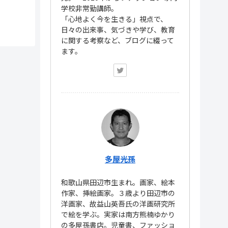
学校非常勤講師。
「心地よく今を生きる」視点で、
日々の出来事、気づきや学び、教育
に関する考察など、ブログに綴って
ます。
多屋光孫
和歌山県田辺市生まれ。画家、絵本
作家、挿絵画家。３歳より田辺市の
洋画家、故益山英吾氏の洋画研究所
で絵を学ぶ。実家は南方熊楠ゆかり
の多屋孫書店。児童書、ファッショ