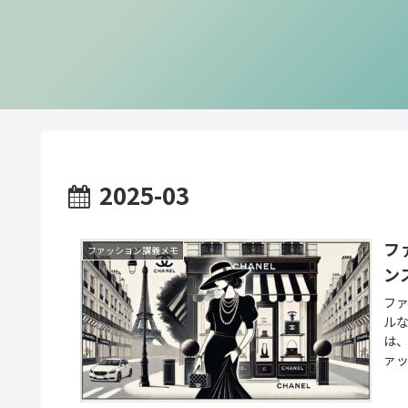
2025-03
フ
ファッション講義メモ
ン
フ
ルな
は
ァッ