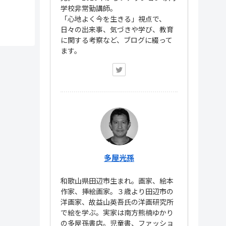
学校非常勤講師。
「心地よく今を生きる」視点で、
日々の出来事、気づきや学び、教育
に関する考察など、ブログに綴って
ます。
多屋光孫
和歌山県田辺市生まれ。画家、絵本
作家、挿絵画家。３歳より田辺市の
洋画家、故益山英吾氏の洋画研究所
で絵を学ぶ。実家は南方熊楠ゆかり
の多屋孫書店。児童書、ファッショ