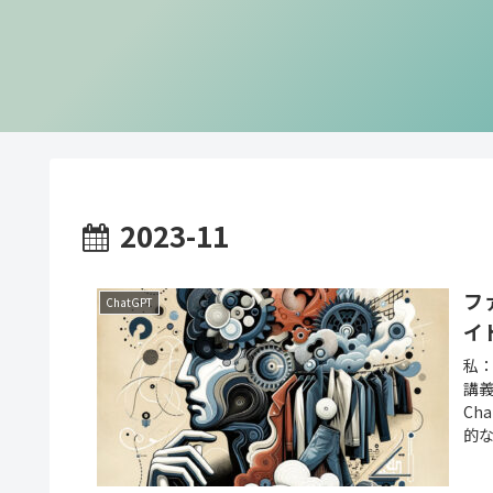
2023-11
フ
ChatGPT
イ
私
講
Ch
的な