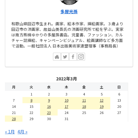
多屋光孫
和歌山県田辺市生まれ。画家、絵本作家、挿絵画家。３歳より
田辺市の洋画家、故益山英吾氏の洋画研究所で絵を学ぶ。実家
は南方熊楠ゆかりの多屋孫書店。児童書、ファッション、カル
チャー誌挿絵、キャンペーンビジュアル、絵画講師など多方面
で活動。一般社団法人 日本出版美術家連盟理事（事務局長）
2022年3月
月
火
水
木
金
土
日
1
2
3
4
5
6
7
8
9
10
11
12
13
14
15
16
17
18
19
20
21
22
23
24
25
26
27
28
29
30
31
« 1月
4月 »