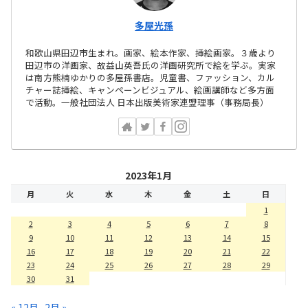
多屋光孫
和歌山県田辺市生まれ。画家、絵本作家、挿絵画家。３歳より
田辺市の洋画家、故益山英吾氏の洋画研究所で絵を学ぶ。実家
は南方熊楠ゆかりの多屋孫書店。児童書、ファッション、カル
チャー誌挿絵、キャンペーンビジュアル、絵画講師など多方面
で活動。一般社団法人 日本出版美術家連盟理事（事務局長）
2023年1月
月
火
水
木
金
土
日
1
2
3
4
5
6
7
8
9
10
11
12
13
14
15
16
17
18
19
20
21
22
23
24
25
26
27
28
29
30
31
« 12月
2月 »