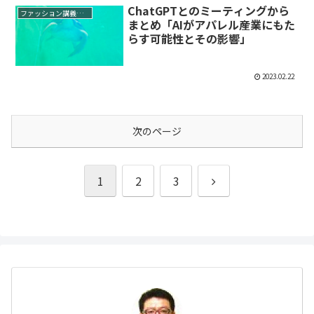
ChatGPTとのミーティングから
ファッション講義メモ
まとめ「AIがアパレル産業にもた
らす可能性とその影響」
2023.02.22
次のページ
次
1
2
3
へ