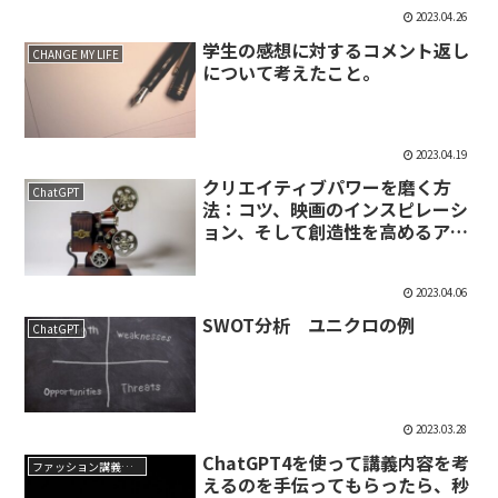
2023.04.26
学生の感想に対するコメント返し
CHANGE MY LIFE
について考えたこと。
2023.04.19
クリエイティブパワーを磨く方
ChatGPT
法：コツ、映画のインスピレーシ
ョン、そして創造性を高めるアプ
ローチ
2023.04.06
SWOT分析 ユニクロの例
ChatGPT
2023.03.28
ChatGPT4を使って講義内容を考
ファッション講義メモ
えるのを手伝ってもらったら、秒