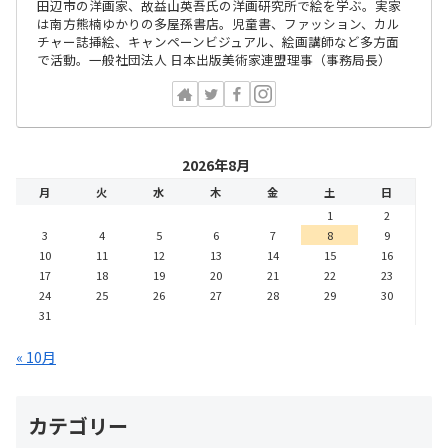
田辺市の洋画家、故益山英吾氏の洋画研究所で絵を学ぶ。実家
は南方熊楠ゆかりの多屋孫書店。児童書、ファッション、カル
チャー誌挿絵、キャンペーンビジュアル、絵画講師など多方面
で活動。一般社団法人 日本出版美術家連盟理事（事務局長）
2026年8月
月
火
水
木
金
土
日
1
2
3
4
5
6
7
8
9
10
11
12
13
14
15
16
17
18
19
20
21
22
23
24
25
26
27
28
29
30
31
« 10月
カテゴリー